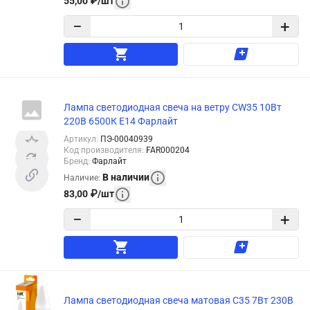
55,00
₽
/
шт
−
+
Лампа светодиодная свеча на ветру СW35 10Вт
220В 6500К Е14 Фарлайт
Артикул
:
ПЭ-00040939
Код производителя
:
FAR000204
Бренд
:
Фарлайт
В наличии
Наличие
:
83,00
₽
/
шт
−
+
Лампа светодиодная свеча матовая C35 7Вт 230В