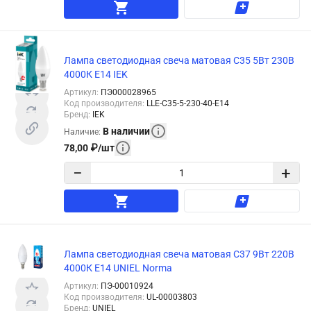
Лампа светодиодная свеча матовая C35 5Вт 230В
4000К E14 IEK
Артикул
:
ПЭ000028965
Код производителя
:
LLE-C35-5-230-40-E14
Бренд
:
IEK
В наличии
Наличие
:
78,00
₽
/
шт
−
+
Лампа светодиодная свеча матовая C37 9Вт 220В
4000К E14 UNIEL Norma
Артикул
:
ПЭ-00010924
Код производителя
:
UL-00003803
Бренд
:
UNIEL