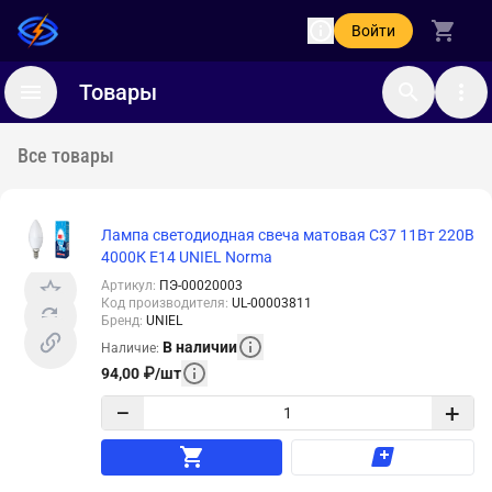
Войти
Товары
Все товары
Лампа светодиодная свеча матовая C37 11Вт 220В
4000К E14 UNIEL Norma
Артикул
:
ПЭ-00020003
Код производителя
:
UL-00003811
Бренд
:
UNIEL
В наличии
Наличие
:
94,00
₽
/
шт
−
+