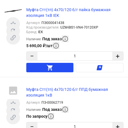
Муфта Стт(тп) 4х70/120 б/г пайка бумажная
изоляция 1кВ IEK
Артикул
:
ПЭ000041438
Код производителя
:
UZM-BIS1-VN4-70120XP
Бренд
:
IEK
Под заказ
Наличие
:
5 690,00
₽
/
шт
−
+
Муфта Стт(тп) 4х70/120 б/г ППД бумажная
изоляция 1кВ
Артикул
:
ПЭ-00062719
Под заказ
Наличие
:
По запросу
−
+