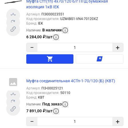
Муфта Стт(тп) 4х70/120 б/г ППД бумажная
изоляция 1кВ IEK
Артикул
:
ПЭ000023551
Код производителя
:
UZM-BIS1-VN4-70120XZ
Бренд
:
IEK
В наличии
Наличие
:
6 284,00
₽
/
шт
−
+
Муфта соединительная 4СТп-1-70/120 (Б) (КВТ)
Артикул
:
ПЭ-00025121
Код производителя
:
50110
Бренд
:
КВТ
Под заказ
Наличие
:
7 891,00
₽
/
шт
−
+