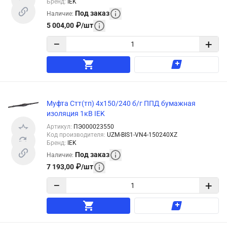
Бренд
:
IEK
Под заказ
Наличие
:
5 004,00
₽
/
шт
−
+
Муфта Стт(тп) 4х150/240 б/г ППД бумажная
изоляция 1кВ IEK
Артикул
:
ПЭ000023550
Код производителя
:
UZM-BIS1-VN4-150240XZ
Бренд
:
IEK
Под заказ
Наличие
:
7 193,00
₽
/
шт
−
+