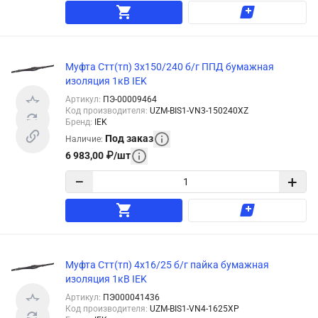
Муфта Стт(тп) 3х150/240 б/г ППД бумажная
изоляция 1кВ IEK
Артикул
:
ПЭ-00009464
Код производителя
:
UZM-BIS1-VN3-150240XZ
Бренд
:
IEK
Под заказ
Наличие
:
6 983,00
₽
/
шт
−
+
Муфта Стт(тп) 4х16/25 б/г пайка бумажная
изоляция 1кВ IEK
Артикул
:
ПЭ000041436
Код производителя
:
UZM-BIS1-VN4-1625XP