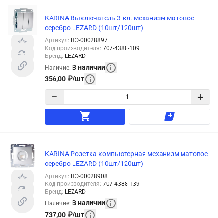
KARINA Выключатель 3-кл. механизм матовое
серебро LEZARD (10шт/120шт)
Артикул
:
ПЭ-00028897
Код производителя
:
707-4388-109
Бренд
:
LEZARD
В наличии
Наличие
:
356,00
₽
/
шт
−
+
KARINA Розетка компьютерная механизм матовое
серебро LEZARD (10шт/120шт)
Артикул
:
ПЭ-00028908
Код производителя
:
707-4388-139
Бренд
:
LEZARD
В наличии
Наличие
:
737,00
₽
/
шт