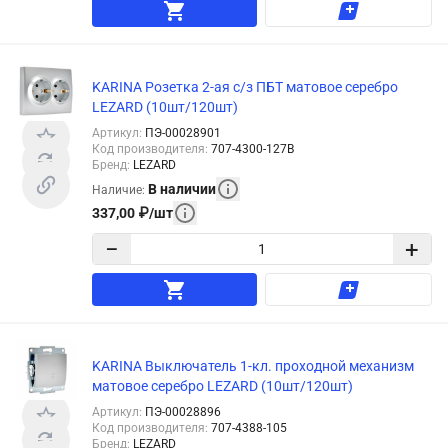
KARINA Розетка 2-ая с/з ПБТ матовое серебро
LEZARD (10шт/120шт)
Артикул
:
ПЭ-00028901
Код производителя
:
707-4300-127B
Бренд
:
LEZARD
В наличии
Наличие
:
337,00
₽
/
шт
−
+
KARINA Выключатель 1-кл. проходной механизм
матовое серебро LEZARD (10шт/120шт)
Артикул
:
ПЭ-00028896
Код производителя
:
707-4388-105
Бренд
:
LEZARD