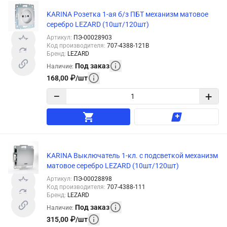
KARINA Розетка 1-ая б/з ПБТ механизм матовое
серебро LEZARD (10шт/120шт)
Артикул
:
ПЭ-00028903
Код производителя
:
707-4388-121B
Бренд
:
LEZARD
Под заказ
Наличие
:
168,00
₽
/
шт
−
+
KARINA Выключатель 1-кл. с подсветкой механизм
матовое серебро LEZARD (10шт/120шт)
Артикул
:
ПЭ-00028898
Код производителя
:
707-4388-111
Бренд
:
LEZARD
Под заказ
Наличие
:
315,00
₽
/
шт