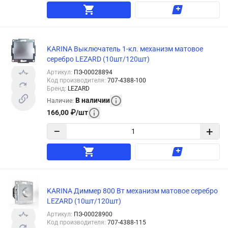
KARINA Выключатель 1-кл. механизм матовое
серебро LEZARD (10шт/120шт)
Артикул
:
ПЭ-00028894
Код производителя
:
707-4388-100
Бренд
:
LEZARD
В наличии
Наличие
:
166,00
₽
/
шт
−
+
KARINA Диммер 800 Вт механизм матовое серебро
LEZARD (10шт/120шт)
Артикул
:
ПЭ-00028900
Код производителя
:
707-4388-115