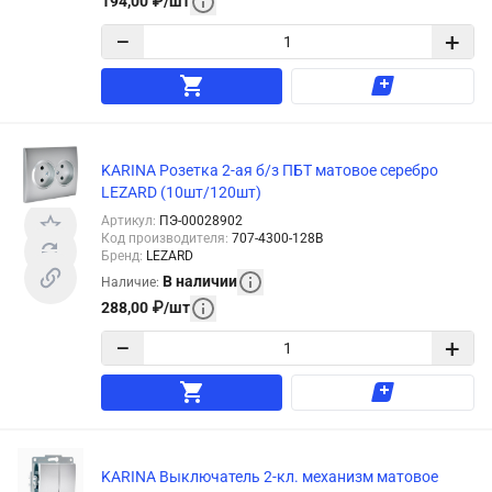
194,00
₽
/
шт
−
+
KARINA Розетка 2-ая б/з ПБТ матовое серебро
LEZARD (10шт/120шт)
Артикул
:
ПЭ-00028902
Код производителя
:
707-4300-128B
Бренд
:
LEZARD
В наличии
Наличие
:
288,00
₽
/
шт
−
+
KARINA Выключатель 2-кл. механизм матовое