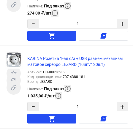
Под заказ
Наличие
:
274,00
₽
/
шт
−
+
KARINA Розетка 1-ая с/з + USB разъём механизм
матовое серебро LEZARD (10шт/120шт)
Артикул
:
ПЭ-00028909
Код производителя
:
707-4388-181
Бренд
:
LEZARD
Под заказ
Наличие
:
1 035,00
₽
/
шт
−
+