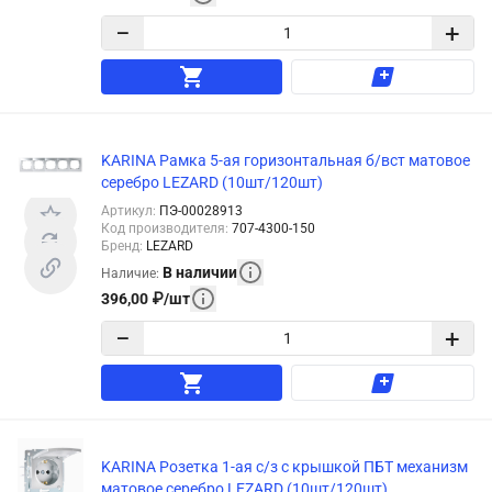
−
+
KARINA Рамка 5-ая горизонтальная б/вст матовое
серебро LEZARD (10шт/120шт)
Артикул
:
ПЭ-00028913
Код производителя
:
707-4300-150
Бренд
:
LEZARD
В наличии
Наличие
:
396,00
₽
/
шт
−
+
KARINA Розетка 1-ая с/з с крышкой ПБТ механизм
матовое серебро LEZARD (10шт/120шт)