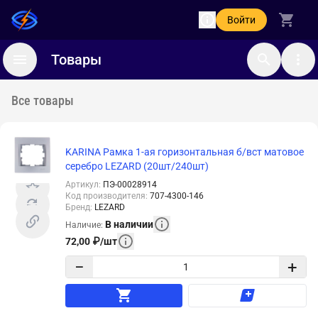
Войти
Товары
Все товары
KARINA Рамка 1-ая горизонтальная б/вст матовое
серебро LEZARD (20шт/240шт)
Артикул
:
ПЭ-00028914
Код производителя
:
707-4300-146
Бренд
:
LEZARD
В наличии
Наличие
:
72,00
₽
/
шт
−
+