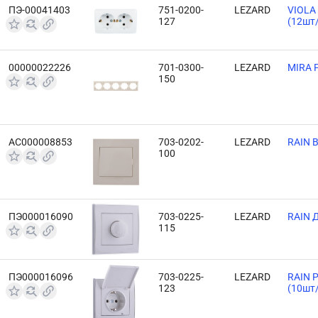
ПЭ-00041403
751-0200-
LEZARD
VIOLA
127
(12шт
00000022226
701-0300-
LEZARD
MIRA 
150
АС000008853
703-0202-
LEZARD
RAIN 
100
ПЭ000016090
703-0225-
LEZARD
RAIN Д
115
ПЭ000016096
703-0225-
LEZARD
RAIN Р
123
(10шт