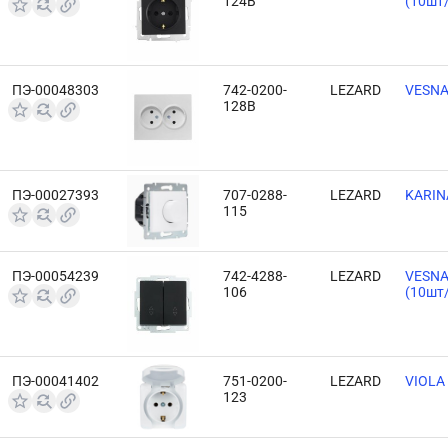
124B
(10шт
ПЭ-00048303
742-0200-
LEZARD
VESNA
128B
ПЭ-00027393
707-0288-
LEZARD
KARIN
115
ПЭ-00054239
742-4288-
LEZARD
VESNA
106
(10шт
ПЭ-00041402
751-0200-
LEZARD
VIOLA
123