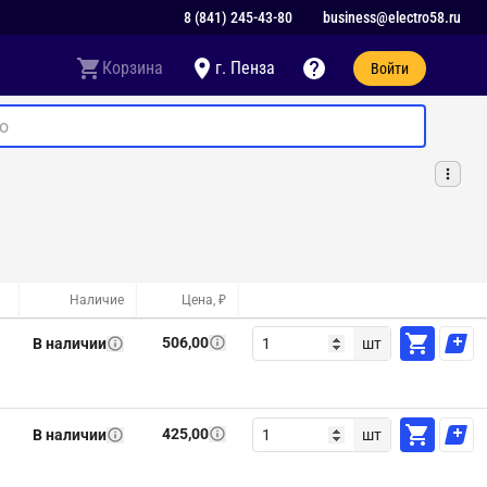
8 (841) 245-43-80
business@electro58.ru
Корзина
г. Пенза
Войти
Наличие
Цена, ₽
506,00
В наличии
шт
425,00
В наличии
шт