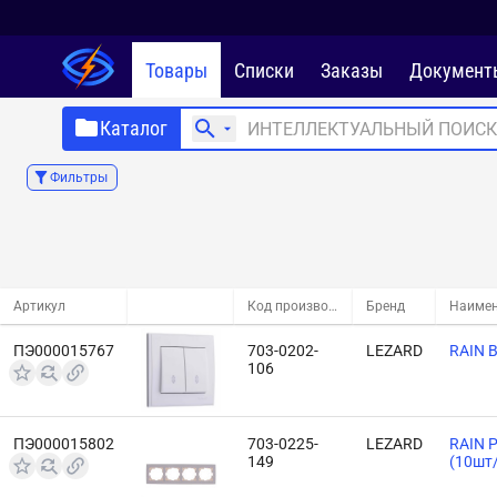
Товары
Списки
Заказы
Документ
Каталог
Фильтры
Артикул
Код производителя
Бренд
Наимен
ПЭ000015767
703-0202-
LEZARD
RAIN 
106
ПЭ000015802
703-0225-
LEZARD
RAIN Р
149
(10шт