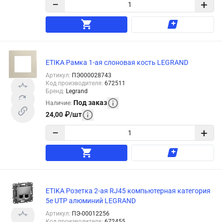
−
+
ETIKA Рамка 1-ая слоновая кость LEGRAND
Артикул
:
ПЭ000028743
Код производителя
:
672511
Бренд
:
Legrand
Под заказ
Наличие
:
24,00
₽
/
шт
−
+
ETIKA Розетка 2-ая RJ45 компьютерная категория
5е UTP алюминий LEGRAND
Артикул
:
ПЭ-00012256
Код производителя
:
672455