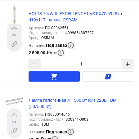
HQI TS 70/WDL EXCELLENCE UVS RX7S 5925lm
d19x117 - лампа OSRAM
Артикул
:
ПЭ-00062551
Код производителя
:
4099854387227
Бренд
:
OSRAM
Под заказ
Наличие
:
2 595,00
₽
/
шт
−
+
Лампа галогенная ЛГ 500 Вт R7s 220В TDM
(50/500шт)
Артикул
:
ПЭ000014646
Код производителя
:
SQ0341-0003
Бренд
:
TDM
Под заказ
Наличие
: