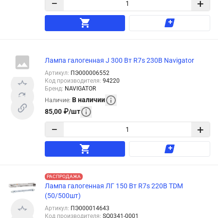
−
+
Лампа галогенная J 300 Вт R7s 230В Navigator
Артикул
:
ПЭ000006552
Код производителя
:
94220
Бренд
:
NAVIGATOR
В наличии
Наличие
:
85,00
₽
/
шт
−
+
РАСПРОДАЖА
Лампа галогенная ЛГ 150 Вт R7s 220В TDM
(50/500шт)
Артикул
:
ПЭ000014643
Код производителя
:
SQ0341-0001