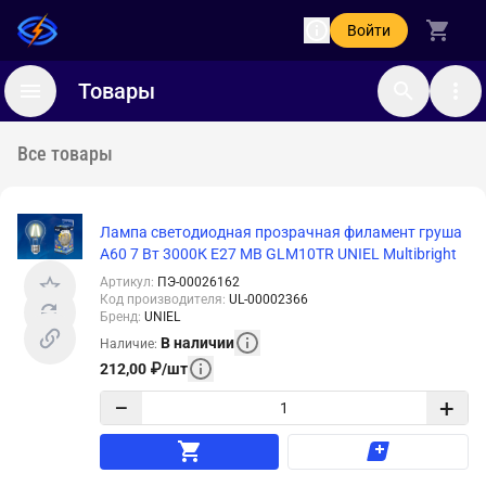
Войти
Товары
Все товары
Лампа светодиодная прозрачная филамент груша
A60 7 Вт 3000К E27 MB GLM10TR UNIEL Multibright
Артикул
:
ПЭ-00026162
Код производителя
:
UL-00002366
Бренд
:
UNIEL
В наличии
Наличие
:
212,00
₽
/
шт
−
+