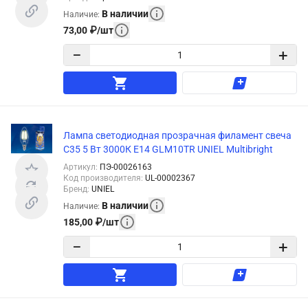
В наличии
Наличие
:
73,00
₽
/
шт
−
+
Лампа светодиодная прозрачная филамент свеча
C35 5 Вт 3000К E14 GLM10TR UNIEL Multibright
Артикул
:
ПЭ-00026163
Код производителя
:
UL-00002367
Бренд
:
UNIEL
В наличии
Наличие
:
185,00
₽
/
шт
−
+