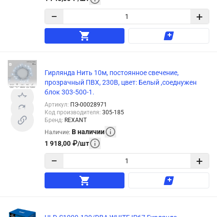
−
+
Гирлянда Нить 10м, постоянное свечение,
прозрачный ПВХ, 230В, цвет: Белый ,соеднужен
блок 303-500-1.
Артикул
:
ПЭ-00028971
Код производителя
:
305-185
Бренд
:
REXANT
В наличии
Наличие
:
1 918,00
₽
/
шт
−
+