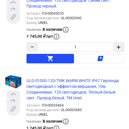
Соединяемая. 120 светодиодов. Синий свет.
Провод черный.
Артикул
:
ПЭ-00045070
Код производителя
:
UL-00003942
Бренд
:
UNIEL
В наличии
Наличие
:
1 745,00
₽
/
шт
−
+
ULD-S1000-120/TWK WARM WHITE IP67 Гирлянда
светодиодная с эффектом мерцания, 10м.
Соединяемая. 120 светодиодов. Теплый белый
свет. Провод белый. TM Uniel.
Артикул
:
ПЭ-00035464
Код производителя
:
UL-00003685
Бренд
:
UNIEL
В наличии
Наличие
:
1 745,00
₽
/
шт