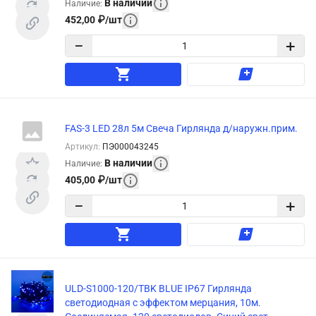
В наличии
Наличие
:
452,00
₽
/
шт
−
+
FAS-3 LED 28л 5м Свеча Гирлянда д/наружн.прим.
Артикул
:
ПЭ000043245
В наличии
Наличие
:
405,00
₽
/
шт
−
+
ULD-S1000-120/TBK BLUE IP67 Гирлянда
светодиодная с эффектом мерцания, 10м.