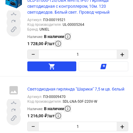
ULD-S1000-120/DBA WHITE IP67 Гирлянда
светодиодная с контроллером, 10м. 120
светодиодов. Белый свет. Провод черный
Артикул
:
ПЭ-00019521
Код производителя
:
UL-00005264
Бренд
:
UNIEL
В наличии
Наличие
:
1 728,00
₽
/
шт
−
+
Светодиодная гирлянда "Шарики" 7,5 м цв. белый
Артикул
:
ПЭ-00009470
Код производителя
:
SDL-LNA-50F-220V-W
В наличии
Наличие
:
1 216,00
₽
/
шт
−
+