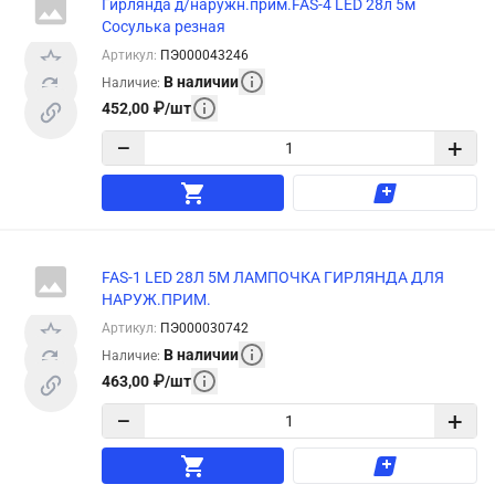
Гирлянда д/наружн.прим.FAS-4 LED 28л 5м
Сосулька резная
Артикул
:
ПЭ000043246
В наличии
Наличие
:
452,00
₽
/
шт
−
+
FAS-1 LED 28Л 5М ЛАМПОЧКА ГИРЛЯНДА ДЛЯ
НАРУЖ.ПРИМ.
Артикул
:
ПЭ000030742
В наличии
Наличие
:
463,00
₽
/
шт
−
+