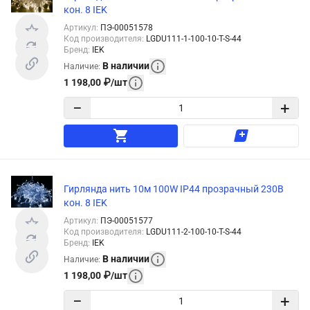
кон. 8 IEK
Артикул
:
ПЭ-00051578
Код производителя
:
LGDU111-1-100-10-T-S-44
Бренд
:
IEK
В наличии
Наличие
:
1 198,00
₽
/
шт
−
+
Гирлянда нить 10м 100W IP44 прозрачный 230В
кон. 8 IEK
Артикул
:
ПЭ-00051577
Код производителя
:
LGDU111-2-100-10-T-S-44
Бренд
:
IEK
В наличии
Наличие
:
1 198,00
₽
/
шт
−
+