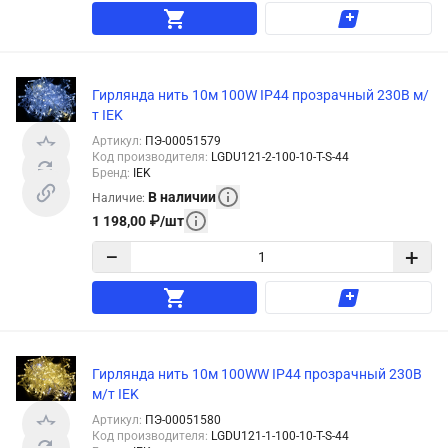
Гирлянда нить 10м 100W IP44 прозрачный 230В м/
т IEK
Артикул
:
ПЭ-00051579
Код производителя
:
LGDU121-2-100-10-T-S-44
Бренд
:
IEK
В наличии
Наличие
:
1 198,00
₽
/
шт
−
+
Гирлянда нить 10м 100WW IP44 прозрачный 230В
м/т IEK
Артикул
:
ПЭ-00051580
Код производителя
:
LGDU121-1-100-10-T-S-44