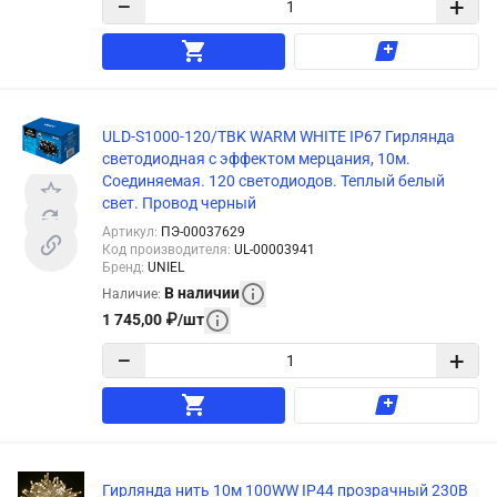
−
+
ULD-S1000-120/TBK WARM WHITE IP67 Гирлянда
светодиодная с эффектом мерцания, 10м.
Соединяемая. 120 светодиодов. Теплый белый
свет. Провод черный
Артикул
:
ПЭ-00037629
Код производителя
:
UL-00003941
Бренд
:
UNIEL
В наличии
Наличие
:
1 745,00
₽
/
шт
−
+
Гирлянда нить 10м 100WW IP44 прозрачный 230В