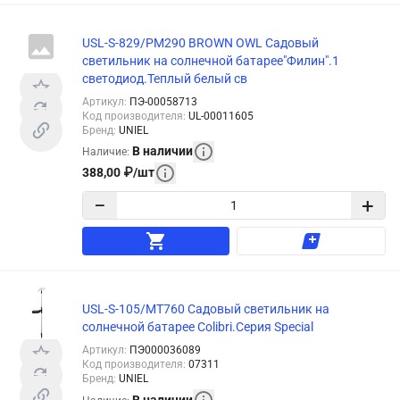
USL-S-829/PM290 BROWN OWL Садовый
светильник на солнечной батарее"Филин".1
светодиод.Теплый белый св
Артикул
:
ПЭ-00058713
Код производителя
:
UL-00011605
Бренд
:
UNIEL
В наличии
Наличие
:
388,00
₽
/
шт
−
+
USL-S-105/MT760 Садовый светильник на
солнечной батарее Colibri.Серия Special
Артикул
:
ПЭ000036089
Код производителя
:
07311
Бренд
:
UNIEL
В наличии