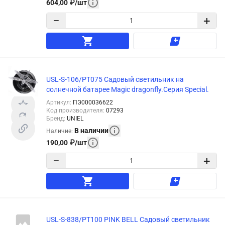
604,00
₽
/
шт
−
+
USL-S-106/PT075 Садовый светильник на
солнечной батарее Magic dragonfly.Серия Special.
Артикул
:
ПЭ000036622
Код производителя
:
07293
Бренд
:
UNIEL
В наличии
Наличие
:
190,00
₽
/
шт
−
+
USL-S-838/PT100 PINK BELL Садовый светильник