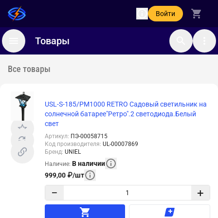
Войти
Товары
Все товары
USL-S-185/PM1000 RETRO Садовый светильник на
солнечной батарее"Ретро".2 светодиода.Белый
свет
Артикул
:
ПЭ-00058715
Код производителя
:
UL-00007869
Бренд
:
UNIEL
В наличии
Наличие
:
999,00
₽
/
шт
−
+