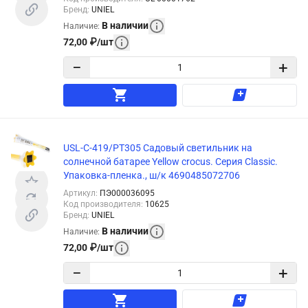
Бренд
:
UNIEL
В наличии
Наличие
:
72,00
₽
/
шт
−
+
USL-C-419/PT305 Cадовый светильник на
солнечной батарее Yellow crocus. Серия Classic.
Упаковка-пленка., ш/к 4690485072706
Артикул
:
ПЭ000036095
Код производителя
:
10625
Бренд
:
UNIEL
В наличии
Наличие
:
72,00
₽
/
шт
−
+