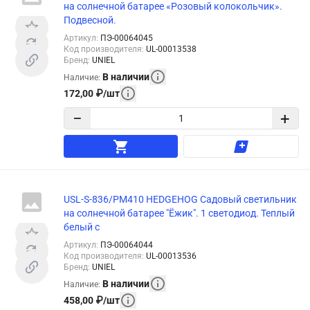
на солнечной батарее «Розовый колокольчик».
Подвесной.
Артикул
:
ПЭ-00064045
Код производителя
:
UL-00013538
Бренд
:
UNIEL
В наличии
Наличие
:
172,00
₽
/
шт
−
+
USL-S-836/PM410 HEDGEHOG Садовый светильник
на солнечной батарее "Ёжик". 1 светодиод. Теплый
белый с
Артикул
:
ПЭ-00064044
Код производителя
:
UL-00013536
Бренд
:
UNIEL
В наличии
Наличие
:
458,00
₽
/
шт