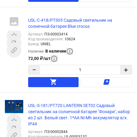
USL-C-418/PT305 Cадовый светильник на
солнечной батарее Blue crocus
Артикул
:
ПЭ-00003414
Код производителя
:
10624
Бренд
:
UNIEL
В наличии
Наличие
:
72,00
₽
/
шт
−
+
USL-S-181/PT720 LANTERN SET02 Садовый
светильник на солнечной батарее "Фонари", набор
из 2 шт. Белый свет. 1*АА Ni-Mh аккумулятор в/к.
IP44
Артикул
:
ПЭ-00002844
Код производителя
:
UL-00003132