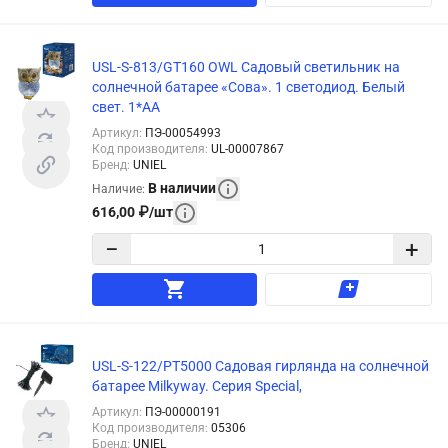
USL-S-813/GT160 OWL Садовый светильник на
солнечной батарее «Сова». 1 светодиод. Белый
свет. 1*АА
Артикул
:
ПЭ-00054993
Код производителя
:
UL-00007867
Бренд
:
UNIEL
В наличии
Наличие
:
616,00
₽
/
шт
−
+
USL-S-122/PT5000 Садовая гирлянда на солнечной
батарее Milkyway. Серия Special,
Артикул
:
ПЭ-00000191
Код производителя
:
05306
Бренд
:
UNIEL