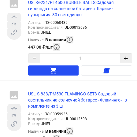
USL-S-231/PT4500 BUBBLE BALLS Садовая
гирлянда на солнечной батарее «Шарики-
пузырьки». 30 светодиодо
Артикул
:
ПЭ-00060439
Код производителя
:
UL-00012696
Бренд
:
UNIEL
В наличии
Наличие
:
447,00
₽
/
шт
−
+
USL-S-833/PM530 FLAMINGO SET3 Садовый
светильник на солнечной батарее «Фламинго», в
комплекте из 3 ш
Артикул
:
ПЭ-00059935
Код производителя
:
UL-00012698
Бренд
:
UNIEL
В наличии
Наличие
: