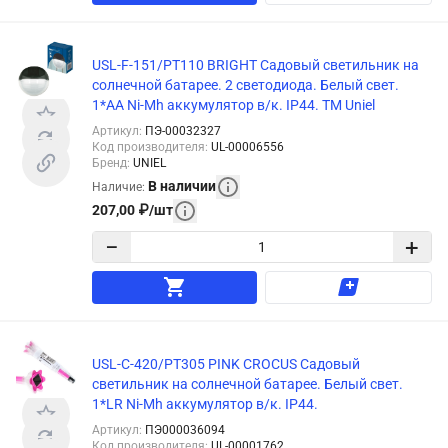
USL-F-151/PТ110 BRIGHT Садовый светильник на
солнечной батарее. 2 светодиода. Белый свет.
1*АА Ni-Mh аккумулятор в/к. IP44. TM Uniel
Артикул
:
ПЭ-00032327
Код производителя
:
UL-00006556
Бренд
:
UNIEL
В наличии
Наличие
:
207,00
₽
/
шт
−
+
USL-C-420/PT305 PINK CROCUS Садовый
светильник на солнечной батарее. Белый свет.
1*LR Ni-Mh аккумулятор в/к. IP44.
Артикул
:
ПЭ000036094
Код производителя
:
UL-00001762