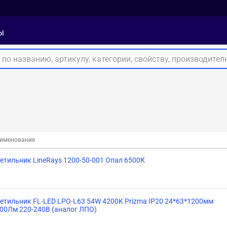
ы
именование
етильник LineRays 1200-50-001 Опал 6500К
етильник FL-LED LPO-L63 54W 4200K Prizma IP20 24*63*1200мм
00Лм 220-240В (аналог ЛПО)