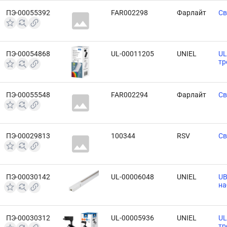
ПЭ-00055392
FAR002298
Фарлайт
Св
ПЭ-00054868
UL-00011205
UNIEL
UL
тр
ПЭ-00055548
FAR002294
Фарлайт
Св
ПЭ-00029813
100344
RSV
Св
ПЭ-00030142
UL-00006048
UNIEL
UB
на
ПЭ-00030312
UL-00005936
UNIEL
UL
тр