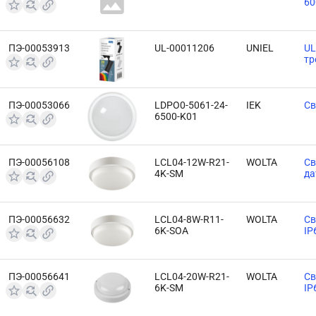
60
ПЭ-00053913
UL-00011206
UNIEL
UL
тр
ПЭ-00053066
LDPO0-5061-24-
IEK
Св
6500-K01
ПЭ-00056108
LCL04-12W-R21-
WOLTA
Св
4K-SM
да
ПЭ-00056632
LCL04-8W-R11-
WOLTA
Св
6K-SOA
IP
ПЭ-00056641
LCL04-20W-R21-
WOLTA
Св
6K-SM
IP