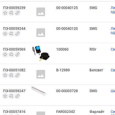
ПЭ-00059239
00-00040125
SWG
Ли
од
ПЭ-00059244
00-00040120
SWG
Ли
од
ПЭ-00059569
100060
RSV
Св
ПЭ-00051082
В-12989
Белсвет
Св
ПЭ-00059247
00-00003728
SWG
Ши
ПЭ-00057416
FAR002342
Фарлайт
Св