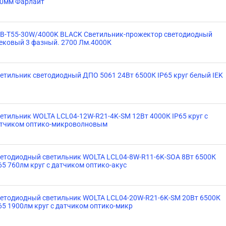
0мм Фарлайт
B-T55-30W/4000K BLACK Светильник-прожектор светодиодный
ековый 3 фазный. 2700 Лм.4000К
етильник светодиодный ДПО 5061 24Вт 6500К IP65 круг белый IEK
етильник WOLTA LCL04-12W-R21-4K-SM 12Вт 4000К IP65 круг с
тчиком оптико-микроволновым
етодиодный светильник WOLTA LCL04-8W-R11-6K-SOA 8Вт 6500К
65 760лм круг с датчиком оптико-акус
етодиодный светильник WOLTA LCL04-20W-R21-6K-SM 20Вт 6500К
65 1900лм круг с датчиком оптико-микр