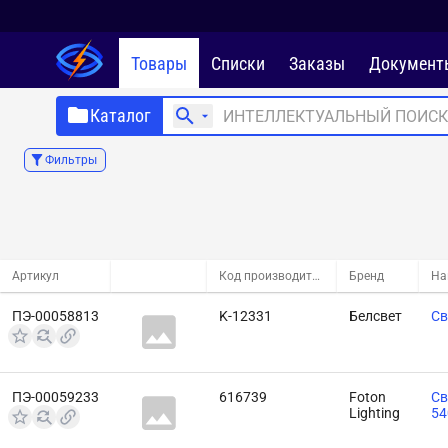
Товары
Списки
Заказы
Документ
Каталог
Фильтры
Артикул
Код производителя
Бренд
На
ПЭ-00058813
K-12331
Белсвет
Св
ПЭ-00059233
616739
Foton
Св
Lighting
54