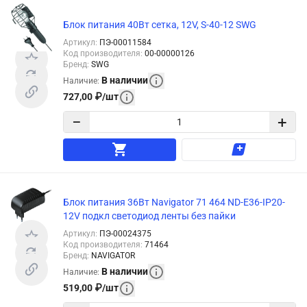
Блок питания 40Вт сетка, 12V, S-40-12 SWG
Артикул
:
ПЭ-00011584
Код производителя
:
00-00000126
Бренд
:
SWG
В наличии
Наличие
:
727,00
₽
/
шт
−
+
Блок питания 36Вт Navigator 71 464 ND-E36-IP20-
12V подкл светодиод ленты без пайки
Артикул
:
ПЭ-00024375
Код производителя
:
71464
Бренд
:
NAVIGATOR
В наличии
Наличие
:
519,00
₽
/
шт