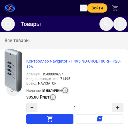
Войти
Товары
Все товары
Контроллер Navigator 71 495 ND-CRGB180RF-IP20-
12V
Артикул
:
ПЭ-00009657
Код производителя
:
71495
Бренд
:
NAVIGATOR
В наличии
Наличие
:
305,00
₽
/
шт
−
+