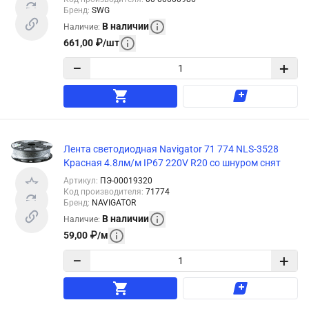
Бренд
:
SWG
В наличии
Наличие
:
661,00
₽
/
шт
−
+
Лента светодиодная Navigator 71 774 NLS-3528
Красная 4.8лм/м IP67 220V R20 со шнуром снят
Артикул
:
ПЭ-00019320
Код производителя
:
71774
Бренд
:
NAVIGATOR
В наличии
Наличие
:
59,00
₽
/
м
−
+