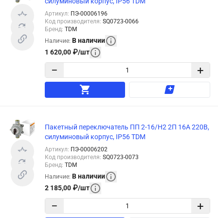
силуминовый корпус, IP56 TDM
Артикул
:
ПЭ-00006196
Код производителя
:
SQ0723-0066
Бренд
:
TDM
В наличии
Наличие
:
1 620,00
₽
/
шт
−
+
Пакетный переключатель ПП 2-16/Н2 2П 16А 220В,
силуминовый корпус, IP56 TDM
Артикул
:
ПЭ-00006202
Код производителя
:
SQ0723-0073
Бренд
:
TDM
В наличии
Наличие
:
2 185,00
₽
/
шт
−
+