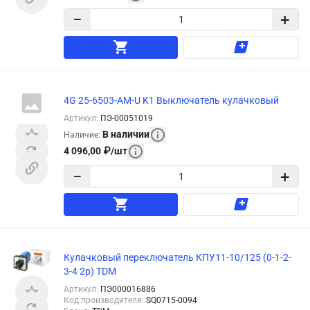
−
+
4G 25-6503-AM-U K1 Выключатель кулачковый
Артикул
:
ПЭ-00051019
В наличии
Наличие
:
4 096,00
₽
/
шт
−
+
Кулачковый переключатель КПУ11-10/125 (0-1-2-
3-4 2р) TDM
Артикул
:
ПЭ000016886
Код производителя
:
SQ0715-0094