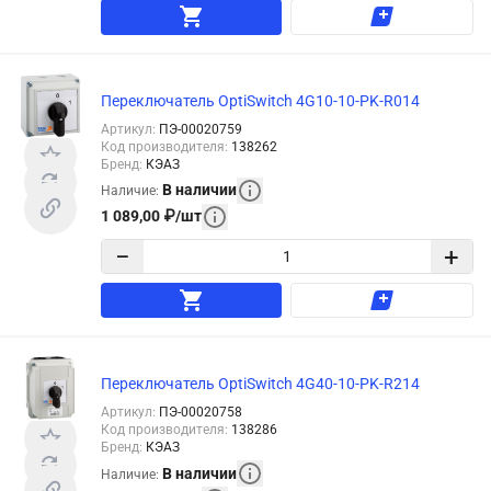
Переключатель OptiSwitch 4G10-10-PK-R014
Артикул
:
ПЭ-00020759
Код производителя
:
138262
Бренд
:
КЭАЗ
В наличии
Наличие
:
1 089,00
₽
/
шт
−
+
Переключатель OptiSwitch 4G40-10-PK-R214
Артикул
:
ПЭ-00020758
Код производителя
:
138286
Бренд
:
КЭАЗ
В наличии
Наличие
: