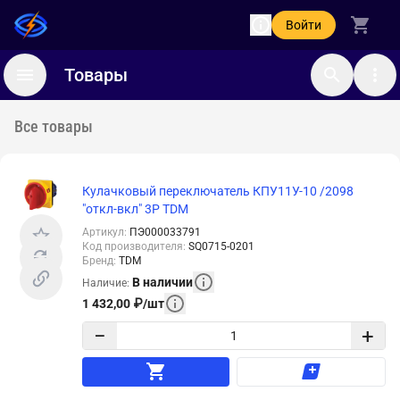
Войти
Товары
Все товары
Кулачковый переключатель КПУ11У-10 /2098
"откл-вкл" 3Р TDM
Артикул
:
ПЭ000033791
Код производителя
:
SQ0715-0201
Бренд
:
TDM
В наличии
Наличие
:
1 432,00
₽
/
шт
−
+