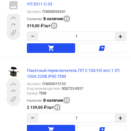
УП 5311-С-33
Артикул
:
ПЭ000026341
В наличии
Наличие
:
319,00
₽
/
шт
−
+
Пакетный переключатель ПП 2-100/Н2 исп.1 2П
100А 220В IP00 TDM
Артикул
:
ПЭ000015153
Код производителя
:
SQ0723-0057
Бренд
:
TDM
В наличии
Наличие
:
2 139,00
₽
/
шт
−
+