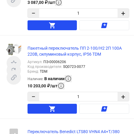
3 087,00
₽
/
шт
−
+
Пакетный переключатель ПП 2-100/Н2 2П 100А
220В, силуминовый корпус, IP56 TDM
Артикул
:
ПЭ-00006206
Код производителя
:
SQ0723-0077
Бренд
:
TDM
В наличии
Наличие
:
10 203,00
₽
/
шт
−
+
Переключатель Benedict LTS80 VHN4 A4+T/380