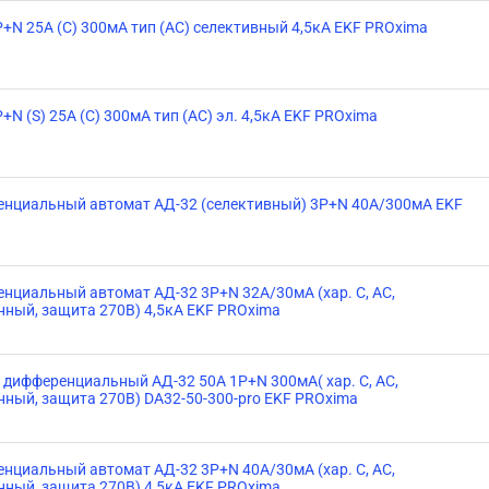
P+N 25А (С) 300мА тип (АС) селективный 4,5кА EKF PROxima
+N (S) 25А (С) 300мА тип (АС) эл. 4,5кА EKF PROxima
нциальный автомат АД-32 (селективный) 3P+N 40А/300мА EKF
a
нциальный автомат АД-32 3P+N 32А/30мА (хар. C, AC,
нный, защита 270В) 4,5кА EKF PROxima
 дифференциальный АД-32 50А 1Р+N 300мА( хар. С, АС,
нный, защита 270В) DA32-50-300-pro EKF PROxima
нциальный автомат АД-32 3P+N 40А/30мА (хар. C, AC,
нный, защита 270В) 4,5кА EKF PROxima