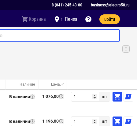
8 (841) 245-43-80
business@electro58.ru
Корзина
г. Пенза
Войти
Наличие
Цена, ₽
1 076,00
В наличии
шт
1 196,00
В наличии
шт