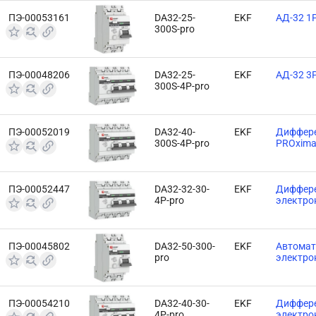
ПЭ-00053161
DA32-25-
EKF
АД-32 1
300S-pro
ПЭ-00048206
DA32-25-
EKF
АД-32 3P
300S-4P-pro
ПЭ-00052019
DA32-40-
EKF
Диффере
300S-4P-pro
PROxim
ПЭ-00052447
DA32-32-30-
EKF
Диффере
4P-pro
электро
ПЭ-00045802
DA32-50-300-
EKF
Автомат
pro
электро
ПЭ-00054210
DA32-40-30-
EKF
Диффере
4P-pro
электро