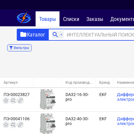
Товары
Списки
Заказы
Документ
Каталог
Фильтры
Артикул
Код производителя
Бренд
Наимено
ПЭ-00023827
DA32-16-30-
EKF
Диффере
pro
электро
ПЭ-00041106
DA32-40-30-
EKF
Диффере
pro
электро