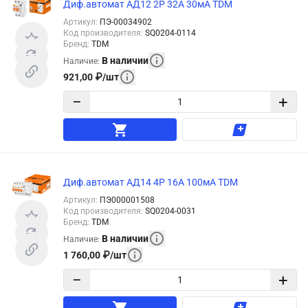
Диф.автомат АД12 2Р 32А 30мА TDM
Артикул
:
ПЭ-00034902
Код производителя
:
SQ0204-0114
Бренд
:
TDM
В наличии
Наличие
:
921,00
₽
/
шт
−
+
Диф.автомат АД14 4Р 16А 100мА TDM
Артикул
:
ПЭ000001508
Код производителя
:
SQ0204-0031
Бренд
:
TDM
В наличии
Наличие
:
1 760,00
₽
/
шт
−
+