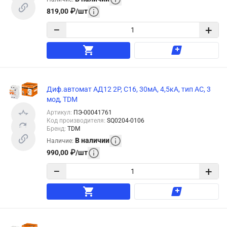
819,00
₽
/
шт
−
+
Диф.автомат АД12 2P, C16, 30мА, 4,5кА, тип АС, 3
мод, TDM
Артикул
:
ПЭ-00041761
Код производителя
:
SQ0204-0106
Бренд
:
TDM
В наличии
Наличие
:
990,00
₽
/
шт
−
+