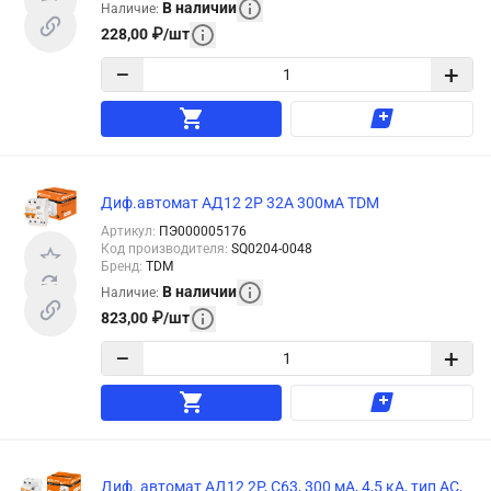
В наличии
Наличие
:
228,00
₽
/
шт
−
+
Диф.автомат АД12 2Р 32А 300мА TDM
Артикул
:
ПЭ000005176
Код производителя
:
SQ0204-0048
Бренд
:
TDM
В наличии
Наличие
:
823,00
₽
/
шт
−
+
Диф. автомат АД12 2P, C63, 300 мА, 4,5 кА, тип АС,