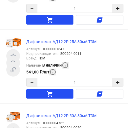
−
+
Диф.автомат АД12 2Р 25А 30мА TDM
Артикул
:
ПЭ000001643
Код производителя
:
SQ0204-0011
Бренд
:
TDM
В наличии
Наличие
:
541,00
₽
/
шт
−
+
Диф.автомат АД12 2Р 50А 30мА TDM
Артикул
:
ПЭ000004765
Код производителя
:
SQ0204-0020