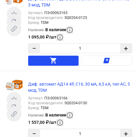
3 мод, TDM
Артикул
:
ПЭ-00063165
Код производителя
:
SQ0204-0125
Бренд
:
TDM
В наличии
Наличие
:
1 095,00
₽
/
шт
−
+
Диф. автомат АД14 4P, C16, 30 мА, 4,5 кА, тип АС, 5
мод, TDM
Артикул
:
ПЭ-00063166
Код производителя
:
SQ0204-0130
Бренд
:
TDM
В наличии
Наличие
:
1 557,00
₽
/
шт
−
+