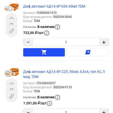
Диф.автомат АД14 4Р 63А 30мА TDM
Артикул
:
ПЭ000001510
Код производителя
:
SQ0204-0045
Бренд
:
TDM
В наличии
Наличие
:
722,00
₽
/
шт
−
+
Диф.автомат АД14 4P, C25, 30мА, 4,5кА, тип АС, 5
мод, TDM
Артикул
:
ПЭ-00043057
Код производителя
:
SQ0204-0133
Бренд
:
TDM
В наличии
Наличие
:
1 291,00
₽
/
шт
−
+