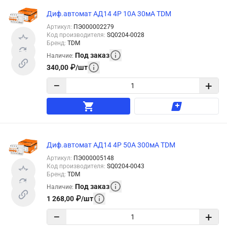
Диф.автомат АД14 4Р 10А 30мА TDM
Артикул
:
ПЭ000002279
Код производителя
:
SQ0204-0028
Бренд
:
TDM
Под заказ
Наличие
:
340,00
₽
/
шт
−
+
Диф.автомат АД14 4Р 50А 300мА TDM
Артикул
:
ПЭ000005148
Код производителя
:
SQ0204-0043
Бренд
:
TDM
Под заказ
Наличие
:
1 268,00
₽
/
шт
−
+