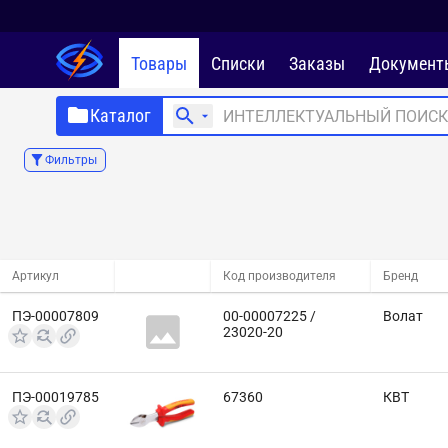
Товары
Списки
Заказы
Документ
Каталог
Фильтры
Артикул
Код производителя
Бренд
ПЭ-00007809
00-00007225 /
Волат
23020-20
ПЭ-00019785
67360
КВТ