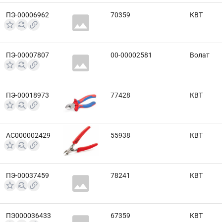
ПЭ-00006962
70359
КВТ
ПЭ-00007807
00-00002581
Волат
ПЭ-00018973
77428
КВТ
АС000002429
55938
КВТ
ПЭ-00037459
78241
КВТ
ПЭ000036433
67359
КВТ