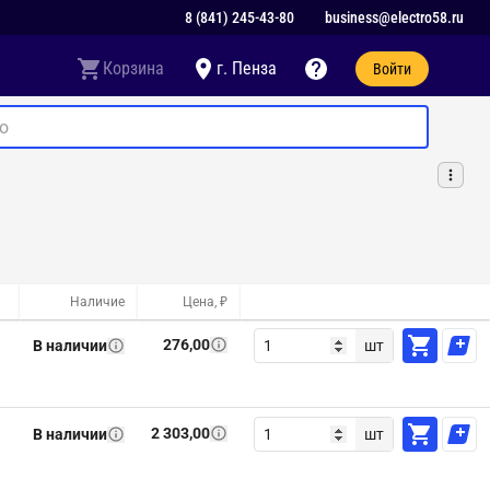
8 (841) 245-43-80
business@electro58.ru
Корзина
г. Пенза
Войти
Наличие
Цена, ₽
276,00
В наличии
шт
2 303,00
В наличии
шт