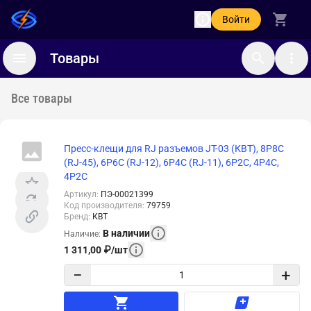
Войти
Товары
Все товары
Пресс-клещи для RJ разъемов JT-03 (КВТ), 8Р8С
(RJ-45), 6Р6С (RJ-12), 6P4C (RJ-11), 6Р2С, 4P4C,
4P2C
Артикул
:
ПЭ-00021399
Код производителя
:
79759
Бренд
:
КВТ
В наличии
Наличие
:
1 311,00
₽
/
шт
−
+