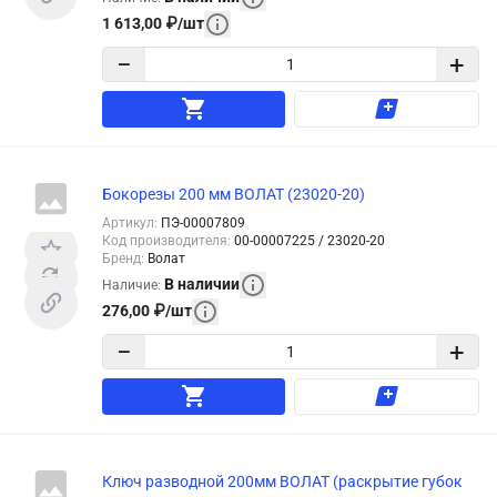
1 613,00
₽
/
шт
−
+
Бокорезы 200 мм ВОЛАТ (23020-20)
Артикул
:
ПЭ-00007809
Код производителя
:
00-00007225 / 23020-20
Бренд
:
Волат
В наличии
Наличие
:
276,00
₽
/
шт
−
+
Ключ разводной 200мм ВОЛАТ (раскрытие губок