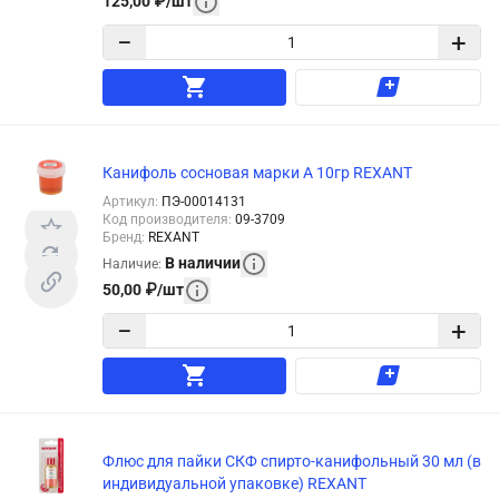
125,00
₽
/
шт
−
+
Канифоль сосновая марки А 10гр REXANT
Артикул
:
ПЭ-00014131
Код производителя
:
09-3709
Бренд
:
REXANT
В наличии
Наличие
:
50,00
₽
/
шт
−
+
Флюс для пайки СКФ спирто-канифольный 30 мл (в
индивидуальной упаковке) REXANT