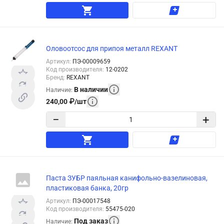
Оловоотсос для припоя металл REXANT
Артикул
:
ПЭ-00009659
Код производителя
:
12-0202
Бренд
:
REXANT
В наличии
Наличие
:
240,00
₽
/
шт
−
+
Паста ЗУБР паяльная канифольно-вазелиновая,
пластиковая банка, 20гр
Артикул
:
ПЭ-00017548
Код производителя
:
55475-020
Под заказ
Наличие
: