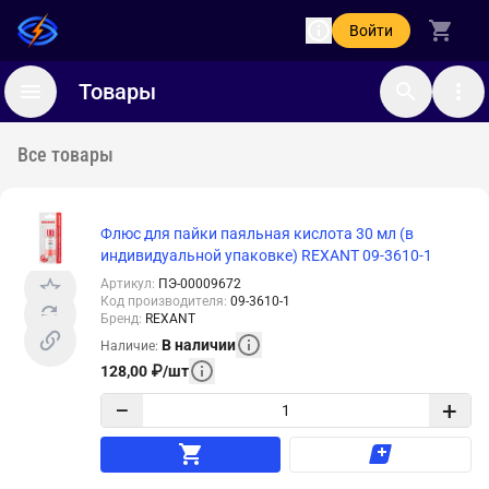
Войти
Товары
Все товары
Флюс для пайки паяльная кислота 30 мл (в
индивидуальной упаковке) REXANT 09-3610-1
Артикул
:
ПЭ-00009672
Код производителя
:
09-3610-1
Бренд
:
REXANT
В наличии
Наличие
:
128,00
₽
/
шт
−
+