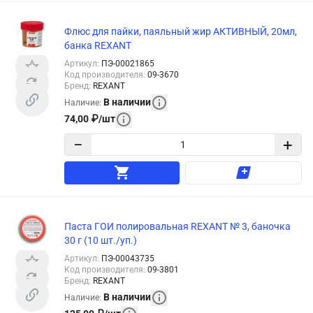
Флюс для пайки, паяльный жир АКТИВНЫЙ, 20мл,
банка REXANT
Артикул
:
ПЭ-00021865
Код производителя
:
09-3670
Бренд
:
REXANT
В наличии
Наличие
:
74,00
₽
/
шт
−
+
Паста ГОИ полировальная REXANT № 3, баночка
30 г (10 шт./уп.)
Артикул
:
ПЭ-00043735
Код производителя
:
09-3801
Бренд
:
REXANT
В наличии
Наличие
: