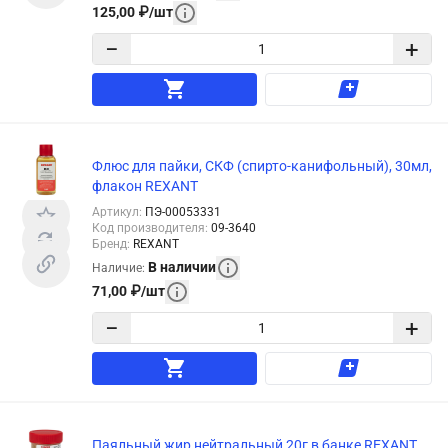
125,00
₽
/
шт
−
+
Флюс для пайки, СКФ (спирто-канифольный), 30мл,
флакон REXANT
Артикул
:
ПЭ-00053331
Код производителя
:
09-3640
Бренд
:
REXANT
В наличии
Наличие
:
71,00
₽
/
шт
−
+
Паяльный жир нейтральный 20г в банке REXANT