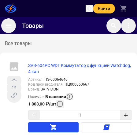
Войти
Товары
Все товары
SVB-604PC WDT Коммутатор с функцией Watchdog,
4 кан
Артикул
:
ПЭ-00064640
Код производителя
:
ПЦ000050667
Бренд
:
SATVISION
В наличии
Наличие
:
1 808,00
₽
/
шт
−
+