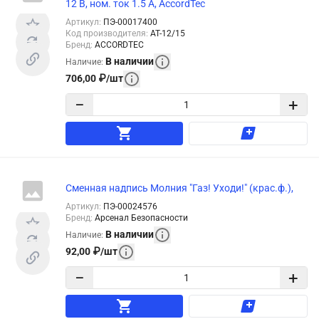
12 В, ном. ток 1.5 А, AccordTec
Артикул
:
ПЭ-00017400
Код производителя
:
АТ-12/15
Бренд
:
ACCORDTEC
В наличии
Наличие
:
706,00
₽
/
шт
−
+
Сменная надпись Молния "Газ! Уходи!" (крас.ф.),
Артикул
:
ПЭ-00024576
Бренд
:
Арсенал Безопасности
В наличии
Наличие
:
92,00
₽
/
шт
−
+