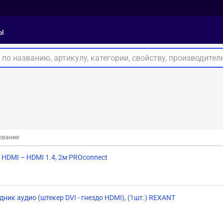
ы
ование
 HDMI – HDMI 1.4, 2м PROconnect
дник аудио (штекер DVI - гнездо HDMI), (1шт.) REXANT