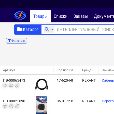
Товары
Списки
Заказы
Документ
Каталог
Фильтры
Артикул
Код производителя
Бренд
Наимен
ПЭ-00065473
17-6204-8
REXANT
Кабель
ПЭ-00021690
06-0172-B
REXANT
Перехо