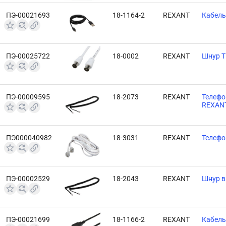
ПЭ-00021693
18-1164-2
REXANT
Кабель 
ПЭ-00025722
18-0002
REXANT
Шнур Т
ПЭ-00009595
18-2073
REXANT
Телефо
REXAN
ПЭ000040982
18-3031
REXANT
Телефо
ПЭ-00002529
18-2043
REXANT
Шнур в
ПЭ-00021699
18-1166-2
REXANT
Кабель