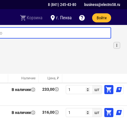
8 (841) 245-43-80
business@electro58.ru
Корзина
г. Пенза
Войти
Наличие
Цена, ₽
233,00
В наличии
шт
316,00
В наличии
шт