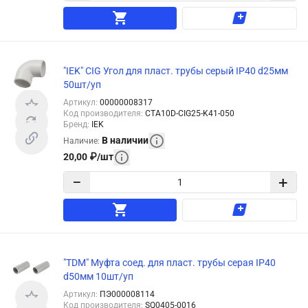
"IEK" CIG Угол для пласт. трубы серый IP40 d25мм
50шт/уп
Артикул
:
00000008317
Код производителя
:
CTA10D-CIG25-K41-050
Бренд
:
IEK
В наличии
Наличие
:
20,00
₽
/
шт
−
+
"TDM" Муфта соед. для пласт. трубы серая IP40
d50мм 10шт/уп
Артикул
:
ПЭ000008114
Код производителя
:
SQ0405-0016