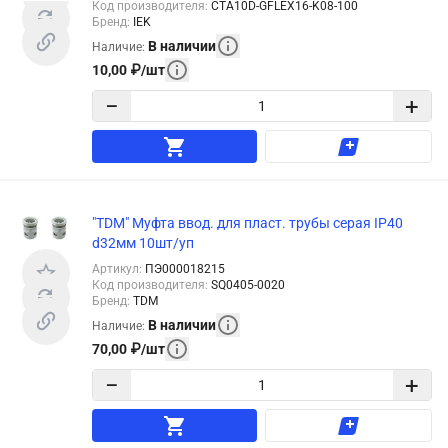
Код производителя
:
CTA10D-GFLEX16-K08-100
Бренд
:
IEK
В наличии
Наличие
:
10,00
₽
/
шт
−
+
"TDM" Муфта ввод. для пласт. трубы серая IP40
d32мм 10шт/уп
Артикул
:
ПЭ000018215
Код производителя
:
SQ0405-0020
Бренд
:
TDM
В наличии
Наличие
:
70,00
₽
/
шт
−
+