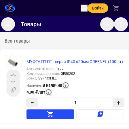
Войти
Товары
Все товары
МУФТА ПТ-ПТ - серая IP40 d20мм GREENEL (100шт)
Артикул
:
ПЭ-00033172
Код производителя
:
GE50202
Бренд
:
SV-PROFILE
В наличии
Наличие
:
4,00
₽
/
шт
−
+