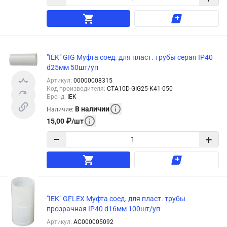
"IEK" GIG Муфта соед. для пласт. трубы серая IP40
d25мм 50шт/уп
Артикул
:
00000008315
Код производителя
:
CTA10D-GIG25-K41-050
Бренд
:
IEK
В наличии
Наличие
:
15,00
₽
/
шт
−
+
"IEK" GFLEX Муфта соед. для пласт. трубы
прозрачная IP40 d16мм 100шт/уп
Артикул
:
АС000005092