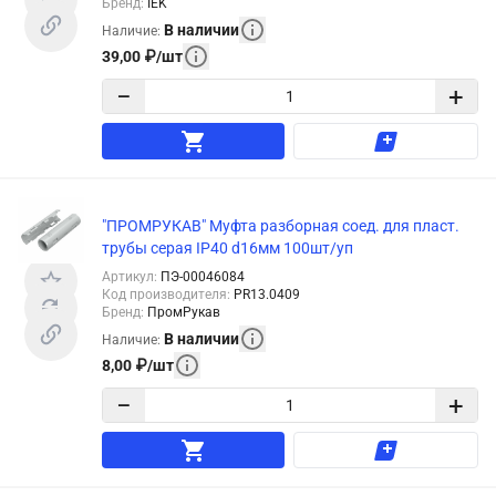
Бренд
:
IEK
В наличии
Наличие
:
39,00
₽
/
шт
−
+
"ПРОМРУКАВ" Муфта разборная соед. для пласт.
трубы серая IP40 d16мм 100шт/уп
Артикул
:
ПЭ-00046084
Код производителя
:
PR13.0409
Бренд
:
ПромРукав
В наличии
Наличие
:
8,00
₽
/
шт
−
+