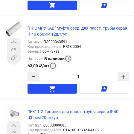
"ПРОМРУКАВ" Муфта соед. для пласт. трубы серая
IP40 d50мм 12шт/уп
Артикул
:
ПЭ000043591
Код производителя
:
PR13.0004
Бренд
:
ПромРукав
В наличии
Наличие
:
63,00
₽
/
шт
−
+
"IEK" TIG Тройник для пласт. трубы серый IP40
d32мм 20шт/уп
Артикул
:
00000009085
Код производителя
:
CTA10D-TIG32-K41-020