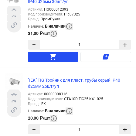
IP40 d25мм 30шт/уп
Артикул
:
ПЭ000012393
Код производителя
:
PR.07325
Бренд
:
ПромРукав
В наличии
Наличие
:
31,00
₽
/
шт
−
+
"IEK" TIG Тройник для пласт. трубы серый IP40
d25мм 25шт/уп
Артикул
:
00000008316
Код производителя
:
CTA10D-TIG25-K41-025
Бренд
:
IEK
В наличии
Наличие
:
20,00
₽
/
шт
−
+