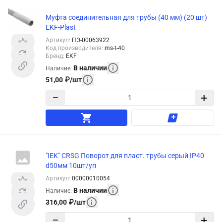
Муфта соединительная для трубы (40 мм) (20 шт)
EKF-Plast
Артикул
:
ПЭ-00063922
Код производителя
:
ms-t-40
Бренд
:
EKF
В наличии
Наличие
:
51,00
₽
/
шт
−
+
"IEK" CRSG Поворот для пласт. трубы серый IP40
d50мм 10шт/уп
Артикул
:
00000010054
В наличии
Наличие
:
316,00
₽
/
шт
−
+