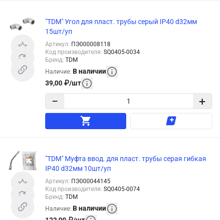
"TDM" Угол для пласт. трубы серый IP40 d32мм
15шт/уп
Артикул
:
ПЭ000008118
Код производителя
:
SQ0405-0034
Бренд
:
TDM
В наличии
Наличие
:
39,00
₽
/
шт
−
+
"TDM" Муфта ввод. для пласт. трубы серая гибкая
IP40 d32мм 10шт/уп
Артикул
:
ПЭ000044145
Код производителя
:
SQ0405-0074
Бренд
:
TDM
В наличии
Наличие
: