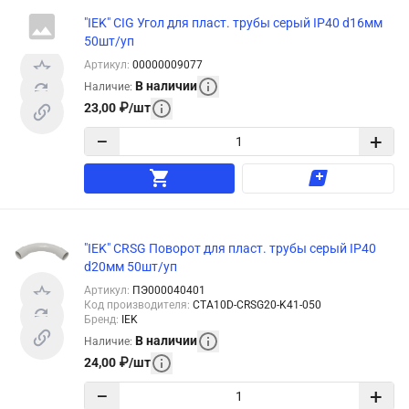
"IEK" CIG Угол для пласт. трубы серый IP40 d16мм
50шт/уп
Артикул
:
00000009077
В наличии
Наличие
:
23,00
₽
/
шт
−
+
"IEK" CRSG Поворот для пласт. трубы серый IP40
d20мм 50шт/уп
Артикул
:
ПЭ000040401
Код производителя
:
CTA10D-CRSG20-K41-050
Бренд
:
IEK
В наличии
Наличие
:
24,00
₽
/
шт
−
+