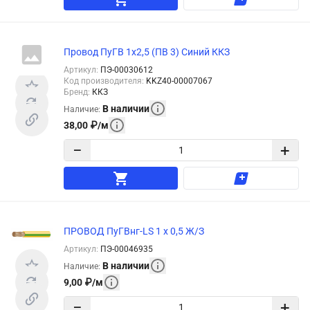
Провод ПуГВ 1х2,5 (ПВ 3) Синий ККЗ
Артикул
:
ПЭ-00030612
Код производителя
:
KKZ40-00007067
Бренд
:
ККЗ
В наличии
Наличие
:
38,00
₽
/
м
−
+
ПРОВОД ПуГВнг-LS 1 х 0,5 Ж/З
Артикул
:
ПЭ-00046935
В наличии
Наличие
:
9,00
₽
/
м
−
+