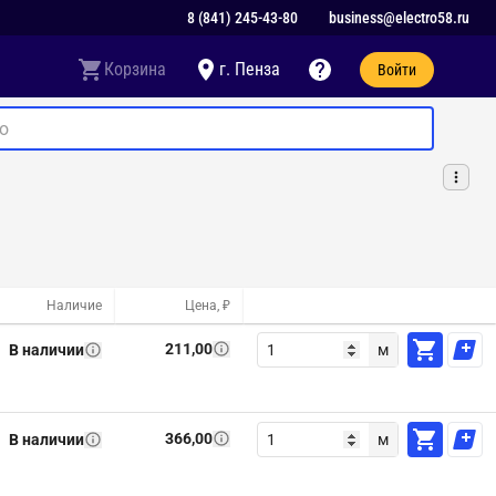
8 (841) 245-43-80
business@electro58.ru
Корзина
г. Пенза
Войти
Наличие
Цена, ₽
211,00
В наличии
м
366,00
В наличии
м