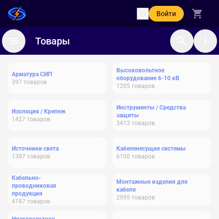
Войти
Товары
Высоковольтное
Арматура СИП
оборудование 6-10 кВ
397
товаров
1205
товаров
Инструменты / Средства
Изоляция / Крепеж
защиты
1427
товаров
3413
товаров
Источники света
Кабеленесущие системы
1387
товаров
6100
товаров
Кабельно-
Монтажные изделия для
проводниковая
кабеля
продукция
2995
товаров
4187
товаров