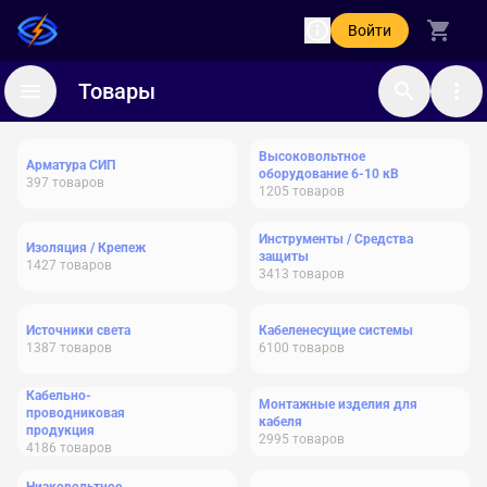
Войти
Товары
Высоковольтное
Арматура СИП
оборудование 6-10 кВ
397
товаров
1205
товаров
Инструменты / Средства
Изоляция / Крепеж
защиты
1427
товаров
3413
товаров
Источники света
Кабеленесущие системы
1387
товаров
6100
товаров
Кабельно-
Монтажные изделия для
проводниковая
кабеля
продукция
2995
товаров
4186
товаров