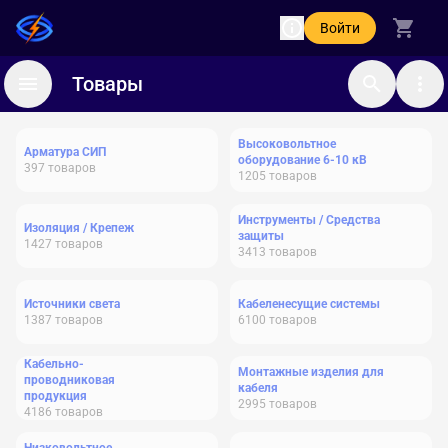
Войти
Товары
Высоковольтное
Арматура СИП
оборудование 6-10 кВ
397
товаров
1205
товаров
Инструменты / Средства
Изоляция / Крепеж
защиты
1427
товаров
3413
товаров
Источники света
Кабеленесущие системы
1387
товаров
6100
товаров
Кабельно-
Монтажные изделия для
проводниковая
кабеля
продукция
2995
товаров
4186
товаров