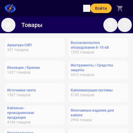
Войти
Товары
Высоковольтное
Арматура СИП
оборудование 6-10 кВ
397
товаров
1205
товаров
Инструменты / Средства
Изоляция / Крепеж
защиты
1427
товаров
3413
товаров
Источники света
Кабеленесущие системы
1387
товаров
6100
товаров
Кабельно-
Монтажные изделия для
проводниковая
кабеля
продукция
2994
товара
4186
товаров