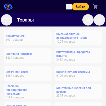
Войти
Товары
Высоковольтное
Арматура СИП
оборудование 6-10 кВ
397
товаров
1205
товаров
Инструменты / Средства
Изоляция / Крепеж
защиты
1427
товаров
3413
товаров
Источники света
Кабеленесущие системы
1387
товаров
6100
товаров
Кабельно-
Монтажные изделия для
проводниковая
кабеля
продукция
2995
товаров
4187
товаров