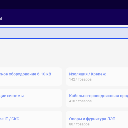
ы
ное оборудование 6-10 кВ
Изоляция / Крепеж
1427
товаров
щие системы
Кабельно-проводниковая про
4187
товаров
е IT / СКС
Опоры и фурнитура ЛЭП
807
товаров