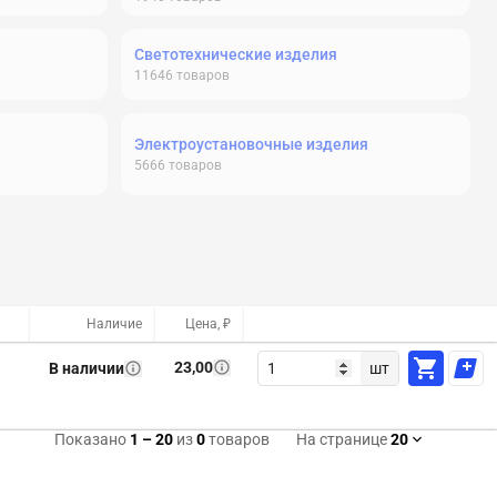
Светотехнические изделия
11646
товаров
Электроустановочные изделия
5666
товаров
Наличие
Цена, ₽
23,00
В наличии
шт
Показано
1
–
20
из
0
товаров
На странице
20