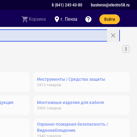
8 (841) 245-43-80
business@electro58.ru
Корзина
г. Пенза
Войти
Инструменты / Средства защиты
3413
товаров
дукция
Монтажные изделия для кабеля
2995
товаров
Охранно-пожарная безопасность /
Видеонаблюдение
1940
товаров