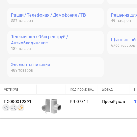
Рации / Телефония / Домофония / ТВ
Решения дл
557
товаров
49
товаров
Тёплый пол / Обогрев труб /
Щитовое об
Антиоблединение
6766
товаров
182
товара
Элементы питания
489
товаров
Артикул
Код производителя
Бренд
Н
ПЭ000012391
PR.07316
ПромРукав
"