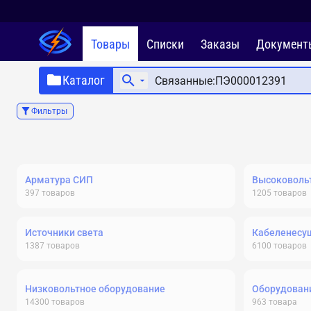
Товары
Списки
Заказы
Документ
Каталог
Фильтры
Арматура СИП
Высоковольт
397
товаров
1205
товаров
Источники света
Кабеленесу
1387
товаров
6100
товаров
Низковольтное оборудование
Оборудовани
14300
товаров
963
товара