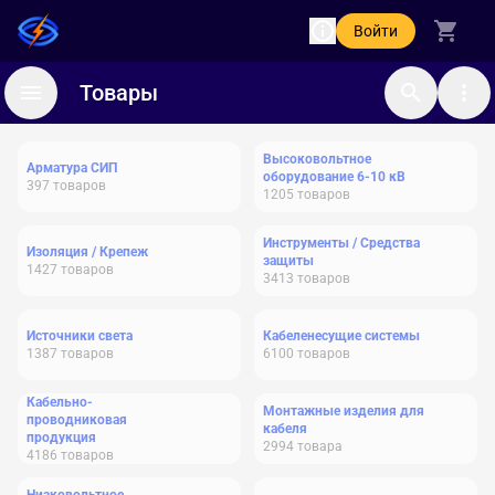
Войти
Товары
Высоковольтное
Арматура СИП
оборудование 6-10 кВ
397
товаров
1205
товаров
Инструменты / Средства
Изоляция / Крепеж
защиты
1427
товаров
3413
товаров
Источники света
Кабеленесущие системы
1387
товаров
6100
товаров
Кабельно-
Монтажные изделия для
проводниковая
кабеля
продукция
2994
товара
4186
товаров