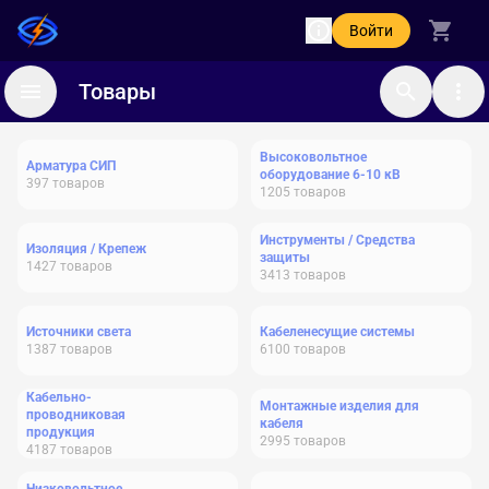
Войти
Товары
Высоковольтное
Арматура СИП
оборудование 6-10 кВ
397
товаров
1205
товаров
Инструменты / Средства
Изоляция / Крепеж
защиты
1427
товаров
3413
товаров
Источники света
Кабеленесущие системы
1387
товаров
6100
товаров
Кабельно-
Монтажные изделия для
проводниковая
кабеля
продукция
2995
товаров
4187
товаров