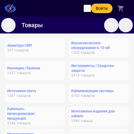
Войти
Товары
Высоковольтное
Арматура СИП
оборудование 6-10 кВ
397
товаров
1205
товаров
Инструменты / Средства
Изоляция / Крепеж
защиты
1427
товаров
3413
товаров
Источники света
Кабеленесущие системы
1387
товаров
6100
товаров
Кабельно-
Монтажные изделия для
проводниковая
кабеля
продукция
2994
товара
4186
товаров