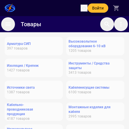
Войти
Товары
Высоковольтное
Арматура СИП
оборудование 6-10 кВ
397
товаров
1205
товаров
Инструменты / Средства
Изоляция / Крепеж
защиты
1427
товаров
3413
товаров
Источники света
Кабеленесущие системы
1387
товаров
6100
товаров
Кабельно-
Монтажные изделия для
проводниковая
кабеля
продукция
2995
товаров
4187
товаров