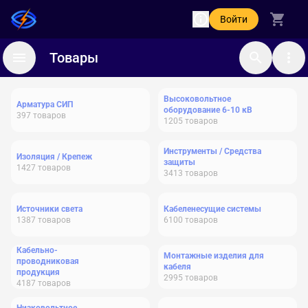
Войти
Товары
Высоковольтное
Арматура СИП
оборудование 6-10 кВ
397
товаров
1205
товаров
Инструменты / Средства
Изоляция / Крепеж
защиты
1427
товаров
3413
товаров
Источники света
Кабеленесущие системы
1387
товаров
6100
товаров
Кабельно-
Монтажные изделия для
проводниковая
кабеля
продукция
2995
товаров
4187
товаров