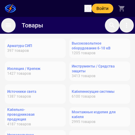
Войти
Товары
Высоковольтное
Арматура СИП
оборудование 6-10 кВ
397
товаров
1205
товаров
Инструменты / Средства
Изоляция / Крепеж
защиты
1427
товаров
3413
товаров
Источники света
Кабеленесущие системы
1387
товаров
6100
товаров
Кабельно-
Монтажные изделия для
проводниковая
кабеля
продукция
2995
товаров
4187
товаров