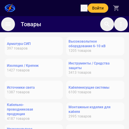
Войти
Товары
Высоковольтное
Арматура СИП
оборудование 6-10 кВ
397
товаров
1205
товаров
Инструменты / Средства
Изоляция / Крепеж
защиты
1427
товаров
3413
товаров
Источники света
Кабеленесущие системы
1387
товаров
6100
товаров
Кабельно-
Монтажные изделия для
проводниковая
кабеля
продукция
2995
товаров
4187
товаров