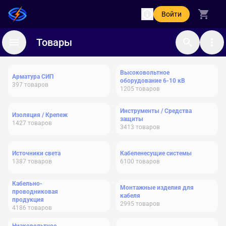
Войти
Товары
Высоковольтное
Арматура СИП
оборудование 6-10 кВ
397
товаров
1205
товаров
Инструменты / Средства
Изоляция / Крепеж
защиты
1427
товаров
3413
товаров
Источники света
Кабеленесущие системы
1387
товаров
6100
товаров
Кабельно-
Монтажные изделия для
проводниковая
кабеля
продукция
2995
товаров
4186
товаров