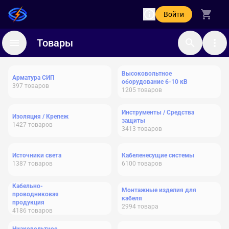
Войти
Товары
Высоковольтное
Арматура СИП
оборудование 6-10 кВ
397
товаров
1205
товаров
Инструменты / Средства
Изоляция / Крепеж
защиты
1427
товаров
3413
товаров
Источники света
Кабеленесущие системы
1387
товаров
6100
товаров
Кабельно-
Монтажные изделия для
проводниковая
кабеля
продукция
2994
товара
4186
товаров