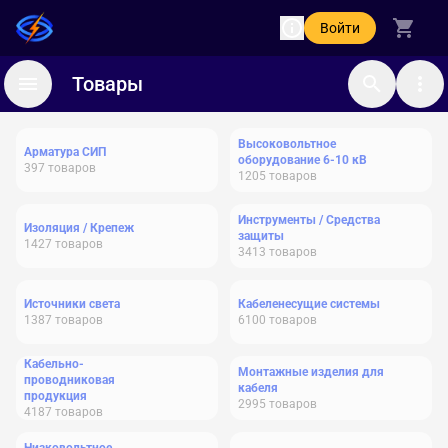
Войти
Товары
Высоковольтное
Арматура СИП
оборудование 6-10 кВ
397
товаров
1205
товаров
Инструменты / Средства
Изоляция / Крепеж
защиты
1427
товаров
3413
товаров
Источники света
Кабеленесущие системы
1387
товаров
6100
товаров
Кабельно-
Монтажные изделия для
проводниковая
кабеля
продукция
2995
товаров
4187
товаров