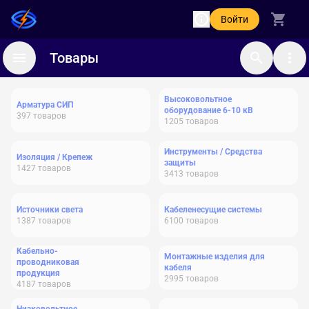
Войти
Товары
Высоковольтное
Арматура СИП
оборудование 6-10 кВ
397
товаров
1205
товаров
Инструменты / Средства
Изоляция / Крепеж
защиты
1427
товаров
3413
товаров
Источники света
Кабеленесущие системы
1387
товаров
6100
товаров
Кабельно-
Монтажные изделия для
проводниковая
кабеля
продукция
2995
товаров
4187
товаров