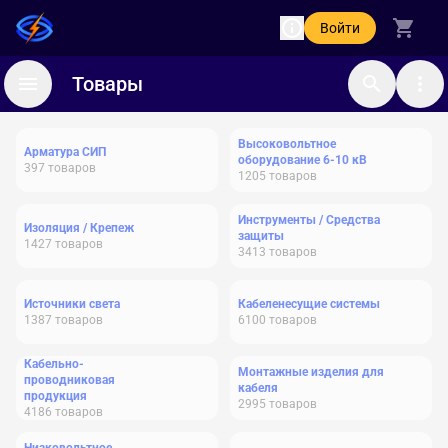
Войти
Товары
Высоковольтное
Арматура СИП
оборудование 6-10 кВ
397
товаров
1205
товаров
Инструменты / Средства
Изоляция / Крепеж
защиты
1427
товаров
3413
товаров
Источники света
Кабеленесущие системы
1387
товаров
6100
товаров
Кабельно-
Монтажные изделия для
проводниковая
кабеля
продукция
2995
товаров
4186
товаров