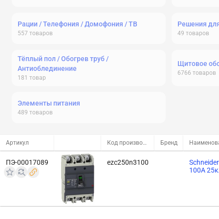
Рации / Телефония / Домофония / ТВ
Решения дл
557
товаров
49
товаров
Тёплый пол / Обогрев труб /
Щитовое об
Антиоблединение
6766
товаров
181
товар
Элементы питания
489
товаров
Артикул
Код производителя
Бренд
Наименов
ПЭ-00017089
ezc250n3100
Schneide
100A 25