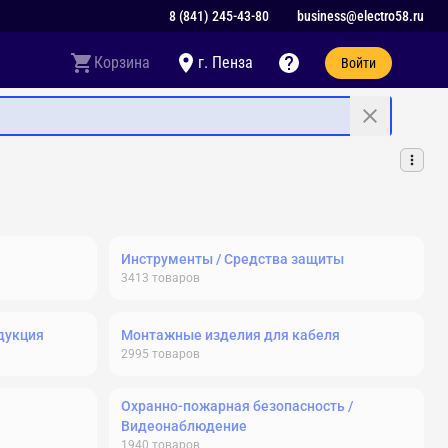
8 (841) 245-43-80
business@electro58.ru
Корзина
г. Пенза
Войти
Инструменты / Средства защиты
3413
товаров
дукция
Монтажные изделия для кабеля
2995
товаров
Охранно-пожарная безопасность /
Видеонаблюдение
1940
товаров