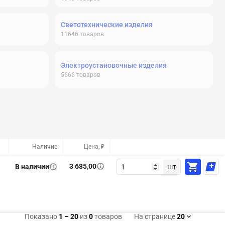
Светотехнические изделия
11646
товаров
Электроустановочные изделия
5666
товаров
Наличие
Цена, ₽
3 685,00
В наличии
шт
Показано
1
–
20
из
0
товаров
На странице
20