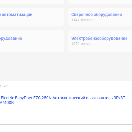
я автоматизации
Сварочное оборудование
1147
товаров
орудование
Электробензооборудование
1979
товаров
ание
r Electric EasyPact EZC 250N Автоматический выключатель 3P/3T
кA/400В