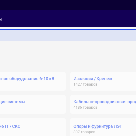
ы
ное оборудование 6-10 кВ
Изоляция / Крепеж
1427
товаров
щие системы
Кабельно-проводниковая про
4186
товаров
е IT / СКС
Опоры и фурнитура ЛЭП
807
товаров