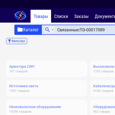
Товары
Списки
Заказы
Документ
Каталог
Фильтры
Арматура СИП
Высоковольт
397
товаров
1205
товаров
Источники света
Кабеленесу
1387
товаров
6100
товаров
Низковольтное оборудование
Оборудовани
14296
товаров
963
товара