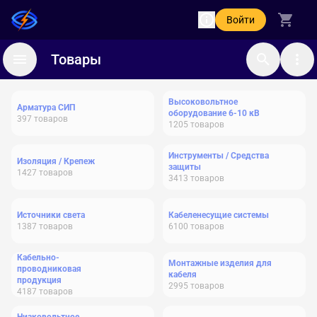
Войти
Товары
Высоковольтное
Арматура СИП
оборудование 6-10 кВ
397
товаров
1205
товаров
Инструменты / Средства
Изоляция / Крепеж
защиты
1427
товаров
3413
товаров
Источники света
Кабеленесущие системы
1387
товаров
6100
товаров
Кабельно-
Монтажные изделия для
проводниковая
кабеля
продукция
2995
товаров
4187
товаров