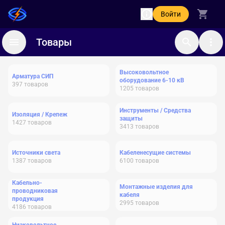
Войти
Товары
Высоковольтное
Арматура СИП
оборудование 6-10 кВ
397
товаров
1205
товаров
Инструменты / Средства
Изоляция / Крепеж
защиты
1427
товаров
3413
товаров
Источники света
Кабеленесущие системы
1387
товаров
6100
товаров
Кабельно-
Монтажные изделия для
проводниковая
кабеля
продукция
2995
товаров
4186
товаров