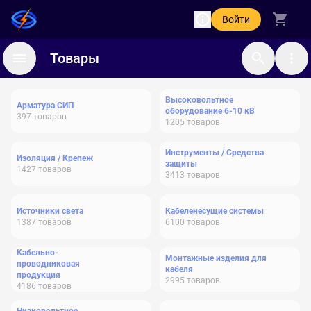
Войти
Товары
Высоковольтное
Арматура СИП
оборудование 6-10 кВ
397
товаров
1205
товаров
Инструменты / Средства
Изоляция / Крепеж
защиты
1427
товаров
3413
товаров
Источники света
Кабеленесущие системы
1387
товаров
6100
товаров
Кабельно-
Монтажные изделия для
проводниковая
кабеля
продукция
2995
товаров
4186
товаров