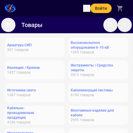
Войти
Товары
Высоковольтное
Арматура СИП
оборудование 6-10 кВ
397
товаров
1205
товаров
Инструменты / Средства
Изоляция / Крепеж
защиты
1427
товаров
3413
товаров
Источники света
Кабеленесущие системы
1387
товаров
6100
товаров
Кабельно-
Монтажные изделия для
проводниковая
кабеля
продукция
2995
товаров
4186
товаров