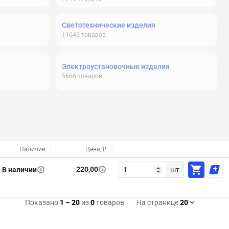
Светотехнические изделия
11646
товаров
Электроустановочные изделия
5666
товаров
Наличие
Цена, ₽
220,00
В наличии
шт
Показано
1
–
20
из
0
товаров
На странице
20