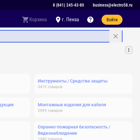
8 (841) 245-43-80
business@electro58.ru
Корзина
г. Пенза
Войти
Инструменты / Средства защиты
3413
товаров
дукция
Монтажные изделия для кабеля
2995
товаров
Охранно-пожарная безопасность /
Видеонаблюдение
1940
товаров