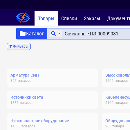
Товары
Списки
Заказы
Документ
Каталог
Фильтры
Арматура СИП
Высоковольт
397
товаров
1205
товаров
Источники света
Кабеленесу
1387
товаров
6100
товаров
Низковольтное оборудование
Оборудовани
14300
товаров
963
товара