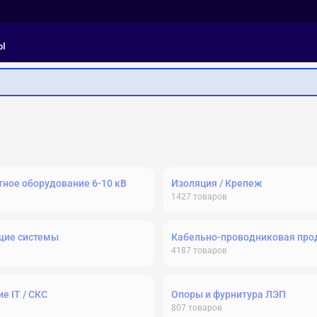
ы
ное оборудование 6-10 кВ
Изоляция / Крепеж
1427
товаров
щие системы
Кабельно-проводниковая про
4187
товаров
е IT / СКС
Опоры и фурнитура ЛЭП
807
товаров