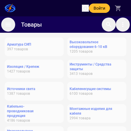
Войти
Товары
Высоковольтное
Арматура СИП
оборудование 6-10 кВ
397
товаров
1205
товаров
Инструменты / Средства
Изоляция / Крепеж
защиты
1427
товаров
3413
товаров
Источники света
Кабеленесущие системы
1387
товаров
6100
товаров
Кабельно-
Монтажные изделия для
проводниковая
кабеля
продукция
2994
товара
4186
товаров