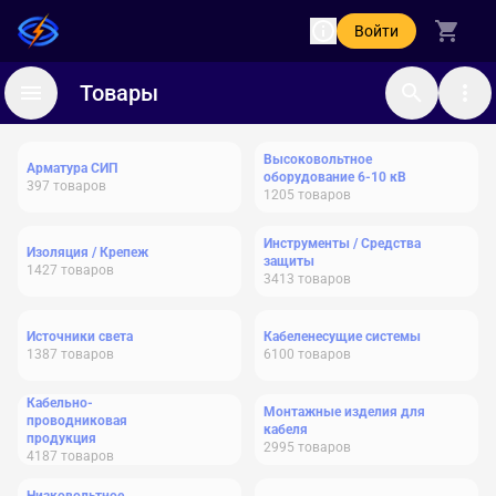
Войти
Товары
Высоковольтное
Арматура СИП
оборудование 6-10 кВ
397
товаров
1205
товаров
Инструменты / Средства
Изоляция / Крепеж
защиты
1427
товаров
3413
товаров
Источники света
Кабеленесущие системы
1387
товаров
6100
товаров
Кабельно-
Монтажные изделия для
проводниковая
кабеля
продукция
2995
товаров
4187
товаров