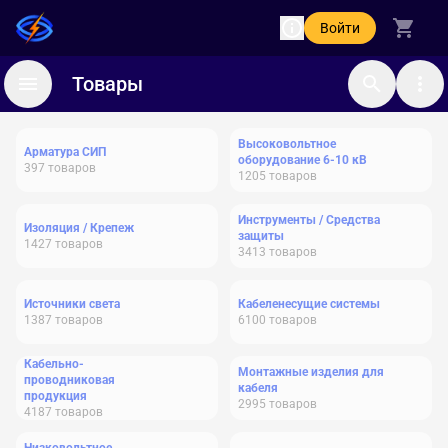
Войти
Товары
Высоковольтное
Арматура СИП
оборудование 6-10 кВ
397
товаров
1205
товаров
Инструменты / Средства
Изоляция / Крепеж
защиты
1427
товаров
3413
товаров
Источники света
Кабеленесущие системы
1387
товаров
6100
товаров
Кабельно-
Монтажные изделия для
проводниковая
кабеля
продукция
2995
товаров
4187
товаров