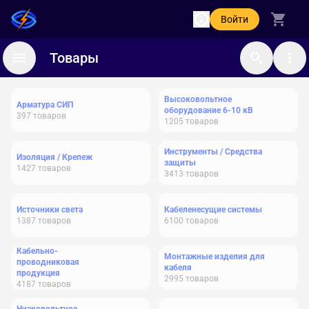
Войти
Товары
Высоковольтное
Арматура СИП
оборудование 6-10 кВ
397
товаров
1205
товаров
Инструменты / Средства
Изоляция / Крепеж
защиты
1427
товаров
3413
товаров
Источники света
Кабеленесущие системы
1387
товаров
6100
товаров
Кабельно-
Монтажные изделия для
проводниковая
кабеля
продукция
2995
товаров
4187
товаров